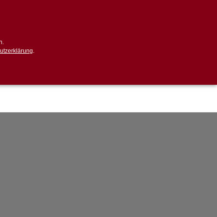
EN
GLISH
n.
utzerklärung
.
O SCANNER
BERND BEHRENS PROFIL
DER REMARKETING