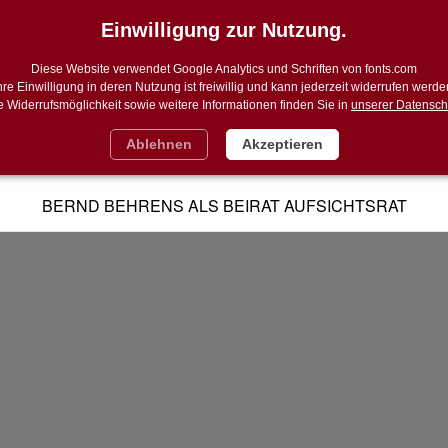
Einwilligung zur Nutzung.
Diese Website verwendet Google Analytics und Schriften von fonts.com
hre Einwilligung in deren Nutzung ist freiwillig und kann jederzeit widerrufen werde
e Widerrufsmöglichkeit sowie weitere Informationen finden Sie in
unserer Datensch
KUNFTSMANAGEMENT
REMARKETING
INSTAVAL
Ablehnen
Akzeptieren
VE INNOVATIONEN
BLOG
KONTAKT
CROSSBOR
BERND BEHRENS ALS BEIRAT AUFSICHTSRAT